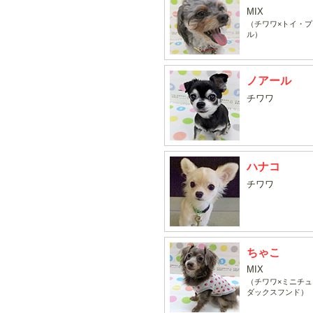
MIX
（チワワ×トイ・プ
ル）
ノアール
チワワ
ハナコ
チワワ
ちゃこ
MIX
（チワワ×ミニチュ
ダックスフンド）