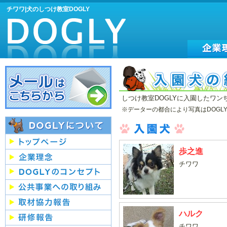
チワワ|犬のしつけ教室DOGLY
しつけ教室DOGLYに入園したワ
※データーの都合により写真はDOG
歩之進
チワワ
ハルク
チワワ