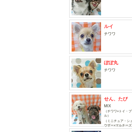
ルイ
チワワ
ぽぽ丸
チワワ
せん、たび
MIX
（チワワ×トイ・プ
ル）
（ミニチュア・シ
ウザー×マルチーズ