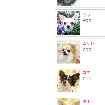
もも
チワワ
ムサシ
チワワ
ゴマ
チワワ
ネイト