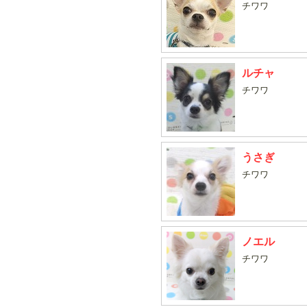
チワワ
ルチャ
チワワ
うさぎ
チワワ
ノエル
チワワ