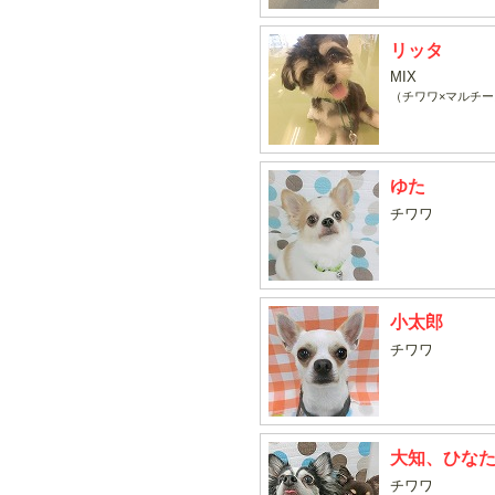
リッタ
MIX
（チワワ×マルチー
ゆた
チワワ
小太郎
チワワ
大知、ひな
チワワ