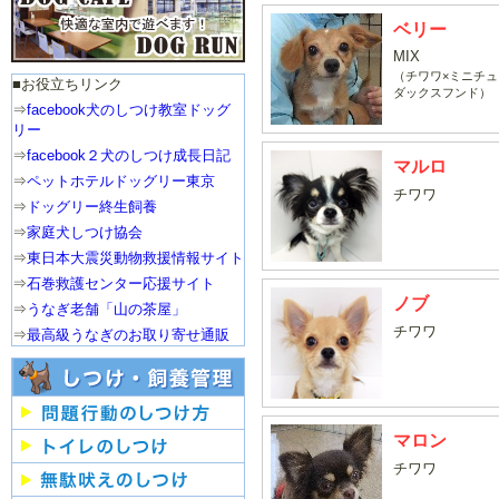
ベリー
MIX
（チワワ×ミニチュ
■お役立ちリンク
ダックスフンド）
⇒
facebook犬のしつけ教室ドッグ
リー
⇒
facebook２犬のしつけ成長日記
マルロ
⇒
ペットホテルドッグリー東京
チワワ
⇒
ドッグリー終生飼養
⇒
家庭犬しつけ協会
⇒
東日本大震災動物救援情報サイト
⇒
石巻救護センター応援サイト
ノブ
⇒
うなぎ老舗「山の茶屋」
チワワ
⇒
最高級うなぎのお取り寄せ通販
マロン
チワワ