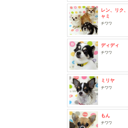
レン、リク
ャミ
チワワ
ディディ
チワワ
ミリヤ
チワワ
もん
チワワ