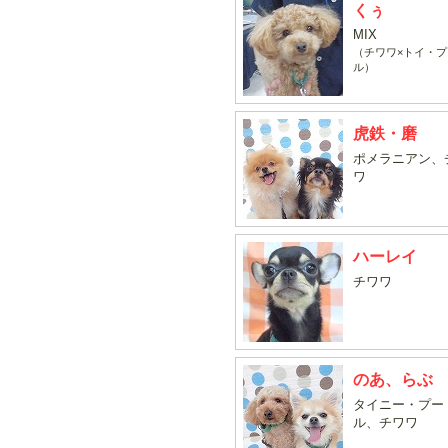
くぅ
MIX
（チワワ×トイ・プ
ル）
虎鉄・磨
ポメラニアン、
ワ
ハーレイ
チワワ
のあ、らぶ
タイニー・プー
ル、チワワ