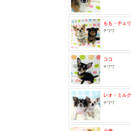
もも・チェ
チワワ
ココ
チワワ
レオ・ミル
チワワ