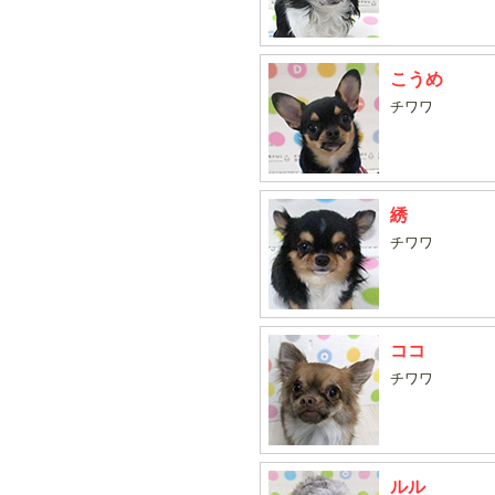
こうめ
チワワ
綉
チワワ
ココ
チワワ
ルル