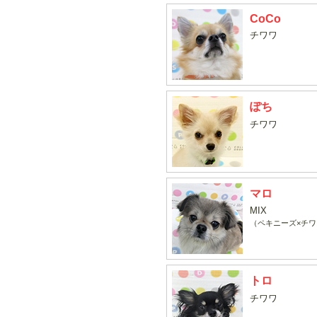
CoCo
チワワ
ぽち
チワワ
マロ
MIX
（ペキニーズ×チワ
トロ
チワワ