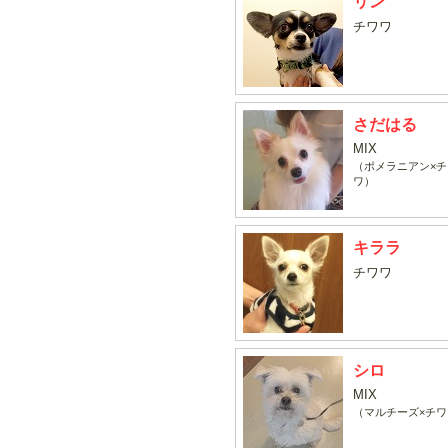
リン
チワワ
さだはる
MIX
（ポメラニアン×チ
ワ）
キララ
チワワ
シロ
MIX
（マルチーズ×チワ