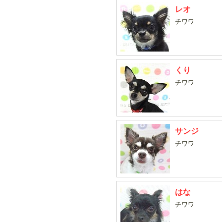
レオ
チワワ
くり
チワワ
サンジ
チワワ
はな
チワワ