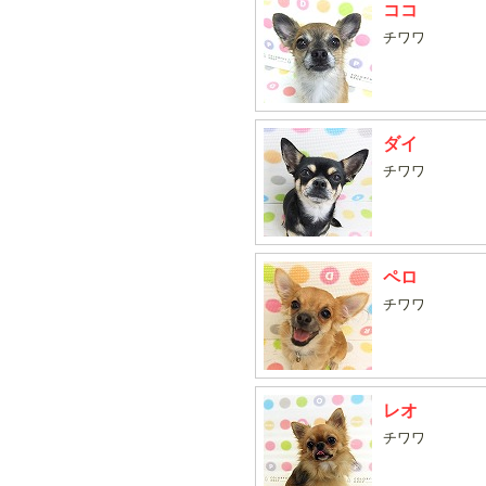
ココ
チワワ
ダイ
チワワ
ペロ
チワワ
レオ
チワワ