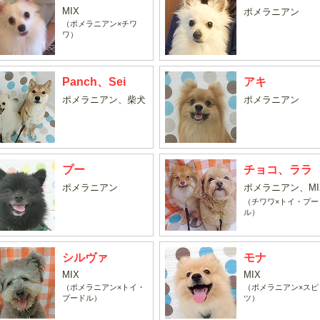
MIX
ポメラニアン
（ポメラニアン×チワ
ワ）
Panch、Sei
アキ
ポメラニアン、柴犬
ポメラニアン
プー
チョコ、ララ
ポメラニアン
ポメラニアン、MI
（チワワ×トイ・プー
ル）
シルヴァ
モナ
MIX
MIX
（ポメラニアン×トイ・
（ポメラニアン×スピ
プードル）
ツ）