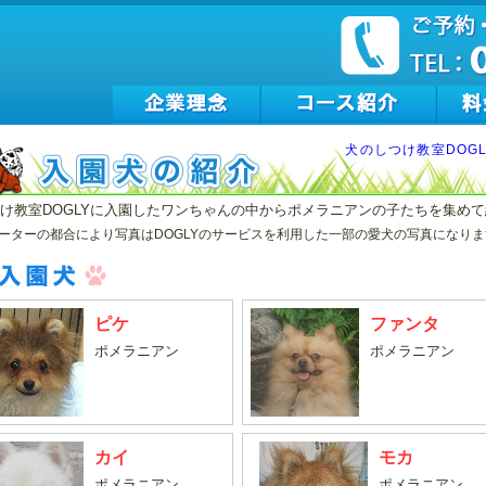
犬のしつけ教室DOG
け教室DOGLYに入園したワンちゃんの中からポメラニアンの子たちを集め
ーターの都合により写真はDOGLYのサービスを利用した一部の愛犬の写真になりま
ピケ
ファンタ
ポメラニアン
ポメラニアン
カイ
モカ
ポメラニアン
ポメラニアン