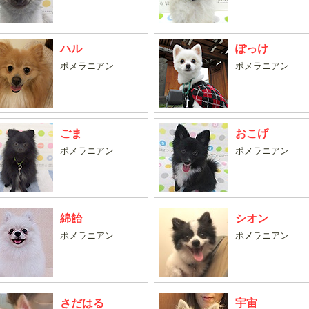
ハル
ぽっけ
ポメラニアン
ポメラニアン
ごま
おこげ
ポメラニアン
ポメラニアン
綿飴
シオン
ポメラニアン
ポメラニアン
さだはる
宇宙