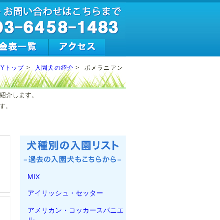
LYトップ
>
入園犬の紹介
>
ポメラニアン
て紹介します。
す。
MIX
アイリッシュ・セッター
アメリカン・コッカースパニエ
ル