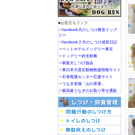
■お役立ちリンク
⇒
facebook犬のしつけ教室ドッグ
リー
⇒
facebook２犬のしつけ成長日記
⇒
ペットホテルドッグリー東京
⇒
ドッグリー終生飼養
⇒
家庭犬しつけ協会
⇒
東日本大震災動物救援情報サイト
⇒
石巻救護センター応援サイト
⇒
うなぎ老舗「山の茶屋」
⇒
最高級うなぎのお取り寄せ通販