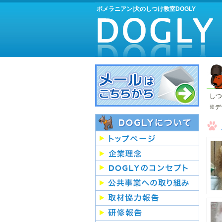
ポメラニアン|犬のしつけ教室DOGLY
しつ
※デ