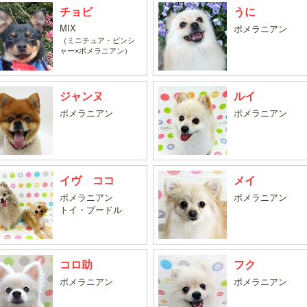
チョビ
うに
MIX
ポメラニアン
（ミニチュア・ピンシ
ャー×ポメラニアン）
ジャンヌ
ルイ
ポメラニアン
ポメラニアン
イヴ ココ
メイ
ポメラニアン
ポメラニアン
トイ・プードル
コロ助
フク
ポメラニアン
ポメラニアン