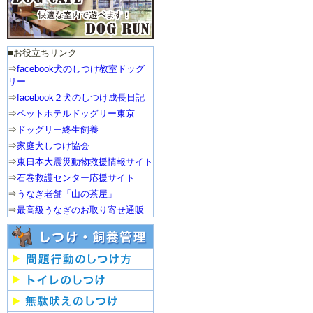
■お役立ちリンク
⇒
facebook犬のしつけ教室ドッグ
リー
⇒
facebook２犬のしつけ成長日記
⇒
ペットホテルドッグリー東京
⇒
ドッグリー終生飼養
⇒
家庭犬しつけ協会
⇒
東日本大震災動物救援情報サイト
⇒
石巻救護センター応援サイト
⇒
うなぎ老舗「山の茶屋」
⇒
最高級うなぎのお取り寄せ通販