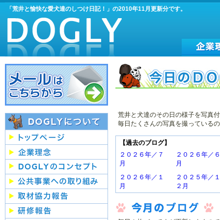
「荒井と愉快な愛犬達のしつけ日記！」の2010年11月更新分です。
荒井と犬達のその日の様子を写真付
毎日たくさんの写真を撮っているの
【過去のブログ】
２０２６年／７
２０２６年／
月
月
２０２６年／１
２０２５年／
月
２月
２０２５年／７
２０２５年／
月
月