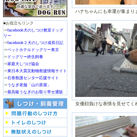
ハナちゃんにも幸運が集まり
■お役立ちリンク
⇒
facebook犬のしつけ教室ドッグ
リー
⇒
facebook２犬のしつけ成長日記
⇒
ペットホテルドッグリー東京
⇒
ドッグリー終生飼養
⇒
家庭犬しつけ協会
⇒
東日本大震災動物救援情報サイト
⇒
石巻救護センター応援サイト
⇒
うなぎ老舗「山の茶屋」
⇒
最高級うなぎのお取り寄せ通販
女優顔負けな表情を見せてく