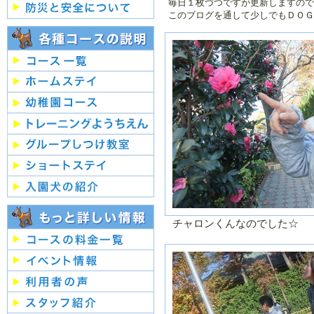
毎日１枚づつですが更新しますので
２０２５年／１
２０２４年／
このブログを通して少しでもＤＯＧ
月
２月
２０２４年／７
２０２４年／
月
月
２０２４年／１
２０２３年／
月
２月
２０２３年／７
２０２３年／
月
月
２０２３年／１
２０２２年／
月
２月
２０２２年／７
２０２２年／
月
月
２０２２年／１
２０２１年／
月
２月
チャロンくんなのでした☆
２０２１年／７
２０２１年／
月
月
２０２１年／１
２０２０年／
月
２月
２０２０年／７
２０２０年／
月
月