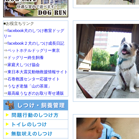
■お役立ちリンク
⇒
facebook犬のしつけ教室ドッグ
リー
⇒
facebook２犬のしつけ成長日記
⇒
ペットホテルドッグリー東京
⇒
ドッグリー終生飼養
⇒
家庭犬しつけ協会
⇒
東日本大震災動物救援情報サイト
⇒
石巻救護センター応援サイト
⇒
うなぎ老舗「山の茶屋」
⇒
最高級うなぎのお取り寄せ通販