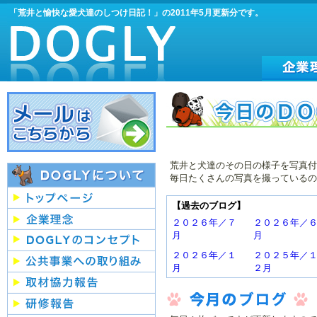
「荒井と愉快な愛犬達のしつけ日記！」の2011年5月更新分です。
荒井と犬達のその日の様子を写真付
毎日たくさんの写真を撮っているの
【過去のブログ】
２０２６年／７
２０２６年／
月
月
２０２６年／１
２０２５年／
月
２月
２０２５年／７
２０２５年／
月
月