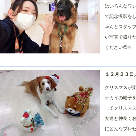
はいろんなワ
で記念撮影をし
ゃんとスタッフ
い写真で盛り
ください😍✨
１２月２３日／
クリスマスが楽
ナカイの帽子
してクリスマ
友達と仲良く
にどんなプレゼ