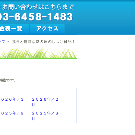
ップ
>
荒井と愉快な愛犬達のしつけ日記！
満載です。
２０２６年／３
２０２６年／２
月
月
２０２５年／９
２０２５年／８
月
月
２０２５年／３
２０２５年／２
月
月