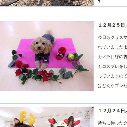
❓
１２月２５日／
今日もクリス
れていましたよ
カメラ目線の杏
もコスプレを
っていますので
はどんなプレゼ
１２月２４日／
待ちに待ったク