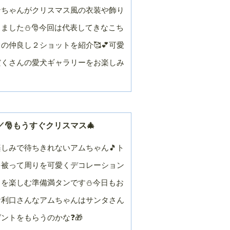
ンちゃんがクリスマス風の衣装や飾り
ました⛄🎅今回は代表してきなこち
の仲良し２ショットを紹介🥰💕可愛
だくさんの愛犬ギャラリーをお楽しみ
🎅もうすぐクリスマス🎄
しみで待ちきれないアムちゃん🎵ト
を被って周りを可愛くデコレーション
スを楽しむ準備満タンです⛄今日もお
お利口さんなアムちゃんはサンタさん
ントをもらうのかな❓🎁