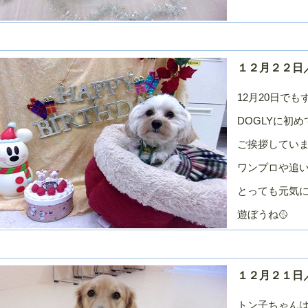
１２月２２日／
12月20日でも
DOGLYに初
ご挨拶してい
ワンプロや追
とっても元気に
遊ぼうね🥎
１２月２１日／
トン子ちゃんは