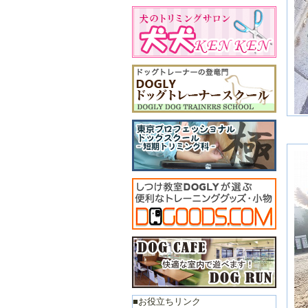
２
月
■お役立ちリンク