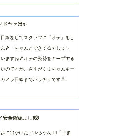
月
月
２０１４年／９
２０１４年／８
月
月
ドヤァ😎✨
２０１４年／３
２０１４年／２
月
月
ラ目線をしてスタッフに「オテ」をし
２０１３年／９
２０１３年／８
月
月
ん🎵「ちゃんとできてるでしょ✨」
２０１３年／３
２０１３年／２
いますね💕オテの姿勢をキープする
月
月
しいのですが、さすがくまちゃんキー
２０１２年／９
２０１２年／８
月
月
カメラ目線までバッチリです🌞
２０１２年／３
２０１２年／２
月
月
２０１１年／９
２０１１年／８
月
月
２０１１年／３
２０１１年／２
安全確認よし❗😲
月
月
２０１０年／９
２０１０年／８
に出かけたアルちゃん🏃‍♂️「止ま
月
月