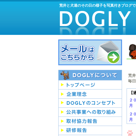
荒井と犬達のその日の様子を写真付きブログで
荒井
毎日
【
２
月
２
月
２
月