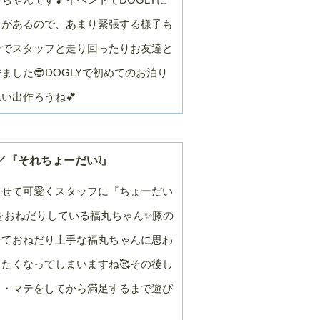
月
月
２０１９年／９
２０１９年／８
とがあるので、あまり緊張する様子も
月
月
ンでスタッフと走り回ったりお友達と
２０１９年／３
２０１９年／２
月
月
ました😎DOGLYで初めてのお泊り
２０１８年／９
２０１８年／８
思い出作ろうね💕
月
月
２０１８年／３
２０１８年／２
月
月
２０１７年／９
２０１７年／８
／『それちょーだい❕』
月
月
２０１７年／３
２０１７年／２
させて可愛くスタッフに『ちょーだい
月
月
をおねだりしている福丸ちゃん✨膝の
２０１６年／９
２０１６年／８
月
月
せておねだり上手な福丸ちゃんに思わ
２０１６年／３
２０１６年／２
たくなってしまいますね🥰その後し
月
月
２０１５年／９
２０１５年／８
リ・マテをしてから満足するまで遊び
月
月
２０１５年／３
２０１５年／２