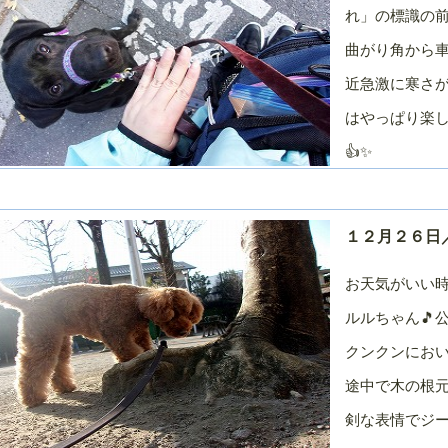
０１０年／７
２０１０年／６
２０１０年／５
２０１０年／４
れ」の標識の前
月
月
月
曲がり角から
近急激に寒さ
はやっぱり楽し
👍✨
１２月２６日／
お天気がいい
ルルちゃん🎵
クンクンにおい
途中で木の根元
剣な表情でジ