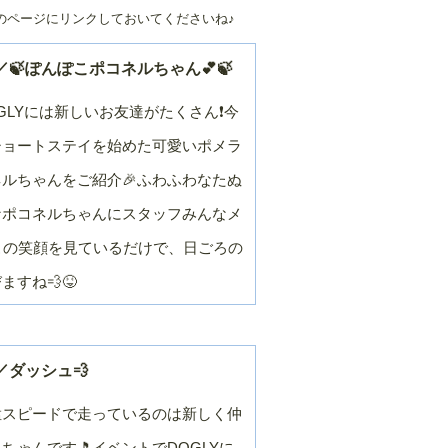
のページにリンクしておいてくださいね♪
２０２４年／９
２０２４年／８
月
月
２０２４年／３
２０２４年／２
🍃ぽんぽこポコネルちゃん💕🍃
月
月
GLYには新しいお友達がたくさん❗今
２０２３年／９
２０２３年／８
月
月
ショートステイを始めた可愛いポメラ
２０２３年／３
２０２３年／２
月
月
ルちゃんをご紹介🎉ふわふわなたぬ
２０２２年／９
２０２２年／８
なポコネルちゃんにスタッフみんなメ
月
月
この笑顔を見ているだけで、日ごろの
２０２２年／３
２０２２年／２
月
月
すね💨😝
２０２１年／９
２０２１年／８
月
月
２０２１年／３
２０２１年／２
月
月
／ダッシュ💨
２０２０年／９
２０２０年／８
月
月
猛スピードで走っているのは新しく仲
２０２０年／３
２０２０年／２
ちゃんです🎵イベントでDOGLYに