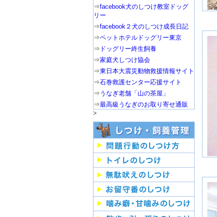
⇒
facebook犬のしつけ教室ドッグ
リー
⇒
facebook２犬のしつけ成長日記
⇒
ペットホテルドッグリー東京
⇒
ドッグリー終生飼養
⇒
家庭犬しつけ協会
⇒
東日本大震災動物救援情報サイト
⇒
石巻救護センター応援サイト
⇒
うなぎ老舗「山の茶屋」
⇒
最高級うなぎのお取り寄せ通販
>