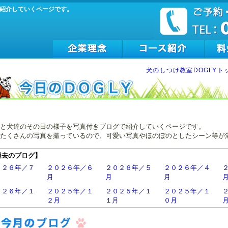
紹介していくページです。
犬のしつけ教室DOGLYト
と犬達のその日の様子を写真付きブログで紹介していくページです。
たくさんの写真を撮っているので、可愛い写真やほのぼのとしたシーン等が
過去のブログ】
０２６年／７
２０２６年／６
２０２６年／５
２０２６年／４
月
月
月
０２６年／１
２０２５年／１
２０２５年／１
２０２５年／１
２月
１月
０月
０２５年／７
２０２５年／６
２０２５年／５
２０２５年／４
月
月
月