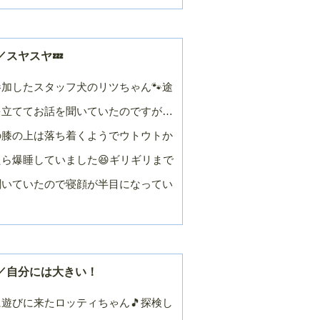
月
月
２０１４年／９
２０１４年／８
月
月
／スヤスヤ💤
２０１４年／３
２０１４年／２
月
月
加したスタッフ犬のリツちゃん🐾途
２０１３年／９
２０１３年／８
月
月
を立ててお話を聞いていたのですが…
２０１３年／３
２０１３年／２
の膝の上は落ち着くようでウトウトか
月
月
ら爆睡していました😆ギリギリまで
２０１２年／９
２０１２年／８
月
月
聞いていたので寝顔が半目になってい
２０１２年／３
２０１２年／２
月
月
２０１１年／９
２０１１年／８
月
月
２０１１年／３
２０１１年／２
／自分には大きい！
月
月
２０１０年／９
２０１０年／８
遊びに来たロッティちゃん🎵探検し
月
月