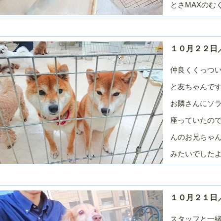
とさMAXのむ
１０月２２日／
仲良くくっつ
と友ちゃんです
お隣さんにソ
座っていたので
んのお兄ちゃ
みたいでしたよ
１０月２１日
スタッフと一