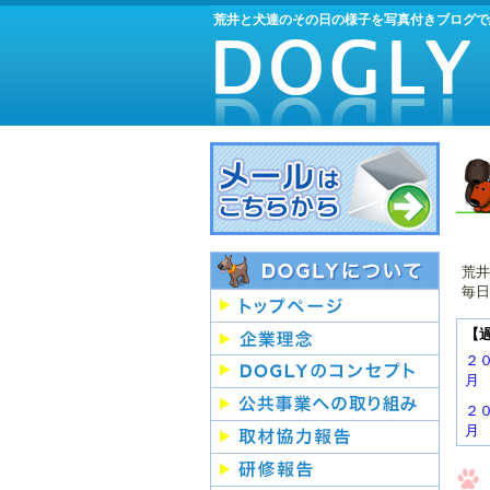
荒井と犬達のその日の様子を写真付きブログで
荒井
毎日
【
２
月
２
月
２
月