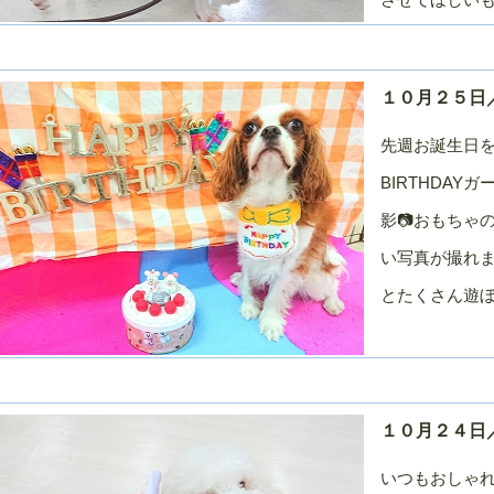
１０月２５日／
先週お誕生日を
BIRTHDA
影📷おもちゃ
い写真が撮れま
とたくさん遊ぼうね
１０月２４日
いつもおしゃれ