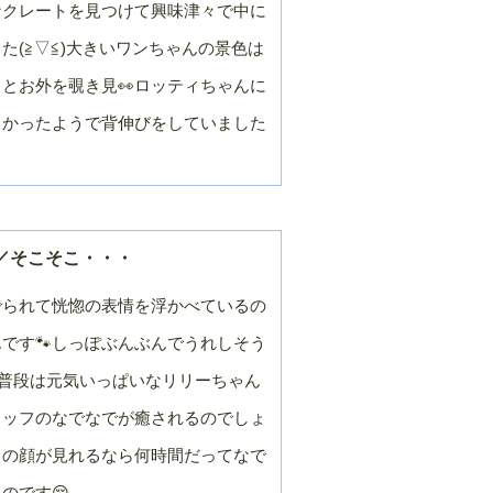
なクレートを見つけて興味津々で中に
た(≧▽≦)大きいワンちゃんの景色は
とお外を覗き見👀ロッティちゃんに
きかったようで背伸びをしていました
／そこそこ・・・
でられて恍惚の表情を浮かべているの
です🐾しっぽぶんぶんでうれしそう
)普段は元気いっぱいなリリーちゃん
タッフのなでなでが癒されるのでしょ
この顔が見れるなら何時間だってなで
のです😚