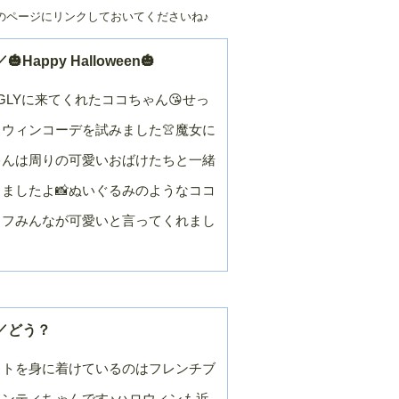
のページにリンクしておいてくださいね♪
２０２４年／９
２０２４年／８
月
月
２０２４年／３
２０２４年／２
Happy Halloween🎃
月
月
GLYに来てくれたココちゃん😘せっ
２０２３年／９
２０２３年／８
月
月
ウィンコーデを試みました👚魔女に
２０２３年／３
２０２３年／２
月
月
ゃんは周りの可愛いおばけたちと一緒
２０２２年／９
２０２２年／８
ましたよ📸ぬいぐるみのようなココ
月
月
ッフみんなが可愛いと言ってくれまし
２０２２年／３
２０２２年／２
月
月
２０２１年／９
２０２１年／８
月
月
２０２１年／３
２０２１年／２
月
月
／どう？
２０２０年／９
２０２０年／８
月
月
ットを身に着けているのはフレンチブ
２０２０年／３
２０２０年／２
ンティちゃんです♪ハロウィンも近