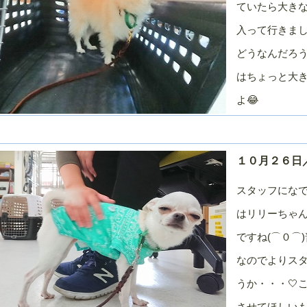
ていたら大き
０１０年／７
２０１０年／６
２０１０年／５
２０１０年／４
月
月
月
入って行きまし
どうなんだろう
はちょっと大
よ😂
１０月２６日
スタッフにな
はリリーちゃん
ですね(⌒０⌒
なのでよりス
うか・・・🤍
させてほしいも