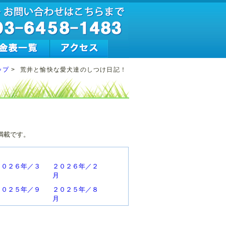
ップ
>
荒井と愉快な愛犬達のしつけ日記！
満載です。
２０２６年／３
２０２６年／２
月
月
２０２５年／９
２０２５年／８
月
月
２０２５年／３
２０２５年／２
月
月