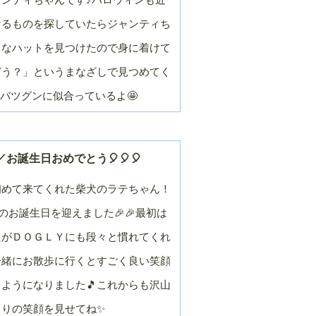
月
月
２０１９年／９
２０１９年／８
けるものを探していたらジャンティち
月
月
リなハットを見つけたので身に着けて
２０１９年／３
２０１９年／２
月
月
どう？」というまなざしで見つめてく
２０１８年／９
２０１８年／８
≦)バツグンに似合っているよ🤩
月
月
２０１８年／３
２０１８年／２
月
月
２０１７年／９
２０１７年／８
お誕生日おめでとう🎈🎈🎈
月
月
２０１７年／３
２０１７年／２
初めて来てくれた柴犬のラテちゃん！
月
月
歳のお誕生日を迎えました🎉🎉最初は
２０１６年／９
２０１６年／８
月
月
たがＤＯＧＬＹにも段々と慣れてくれ
２０１６年／３
２０１６年／２
一緒にお散歩に行くとすごく良い笑顔
月
月
２０１５年／９
２０１５年／８
ようになりました🎵これからも沢山
月
月
きりの笑顔を見せてね✨
２０１５年／３
２０１５年／２