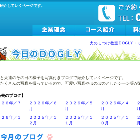
紹介していくページです。
犬のしつけ教室DOGLYト
と犬達のその日の様子を写真付きブログで紹介していくページです。
たくさんの写真を撮っているので、可愛い写真やほのぼのとしたシーン等が
過去のブログ】
０２６年／７
２０２６年／６
２０２６年／５
２０２６年／４
月
月
月
０２６年／１
２０２５年／１
２０２５年／１
２０２５年／１
２月
１月
０月
０２５年／７
２０２５年／６
２０２５年／５
２０２５年／４
月
月
月