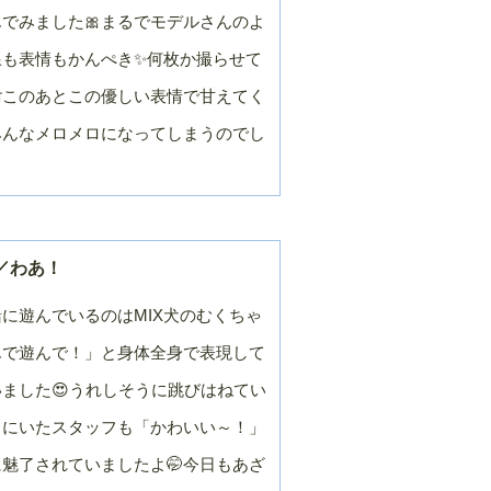
でみました🎀まるでモデルさんのよ
線も表情もかんぺき✨何枚か撮らせて
このあとこの優しい表情で甘えてく
みんなメロメロになってしまうのでし
／わあ！
に遊んでいるのはMIX犬のむくちゃ
んで遊んで！」と身体全身で表現して
ました😍うれしそうに跳びはねてい
りにいたスタッフも「かわいい～！」
魅了されていましたよ🤭今日もあざ