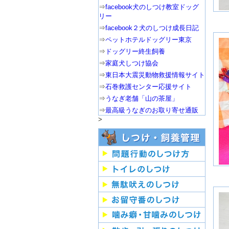
⇒
facebook犬のしつけ教室ドッグ
リー
⇒
facebook２犬のしつけ成長日記
⇒
ペットホテルドッグリー東京
⇒
ドッグリー終生飼養
⇒
家庭犬しつけ協会
⇒
東日本大震災動物救援情報サイト
⇒
石巻救護センター応援サイト
⇒
うなぎ老舗「山の茶屋」
⇒
最高級うなぎのお取り寄せ通販
>