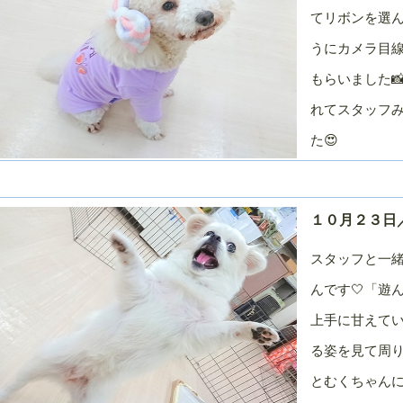
てリボンを選ん
うにカメラ目
もらいました
れてスタッフ
た😍
１０月２３日
スタッフと一緒
んです🤍「遊
上手に甘えてい
る姿を見て周
とむくちゃんに