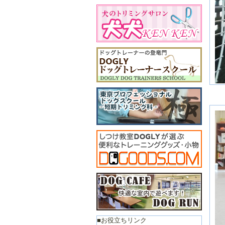
２
月
■お役立ちリンク