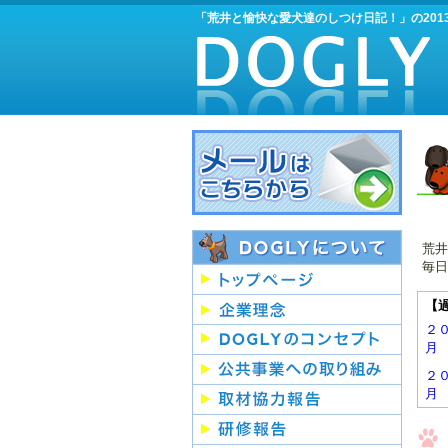
「荒井と愉快な愛犬達のしつけ日記！」の201
荒井
毎日
【
２
月
２
月
２
月