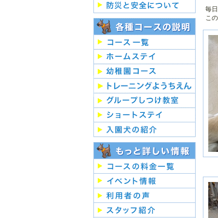
毎日
２
この
月
２
月
２
月
２
月
２
月
２
月
２
月
２
月
２
月
２