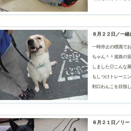
８月２２日／一緒
一時停止の標識で
ちゃん＾＾道路の
しました◎こんな
もしつけトレーニ
利口わんこを目指
８月２１日／リー