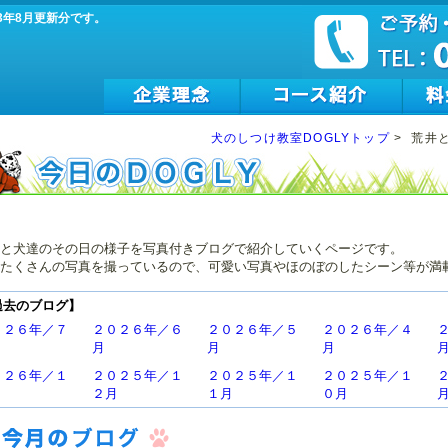
3年8月更新分です。
犬のしつけ教室DOGLYトップ
>
荒井
と犬達のその日の様子を写真付きブログで紹介していくページです。
たくさんの写真を撮っているので、可愛い写真やほのぼのしたシーン等が満
過去のブログ】
０２６年／７
２０２６年／６
２０２６年／５
２０２６年／４
月
月
月
０２６年／１
２０２５年／１
２０２５年／１
２０２５年／１
２月
１月
０月
０２５年／７
２０２５年／６
２０２５年／５
２０２５年／４
月
月
月