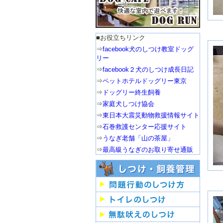
■お役立ちリンク
⇒
facebook犬のしつけ教室ドッグ
リー
⇒
facebook２犬のしつけ成長日記
⇒
ペットホテルドッグリー東京
⇒
ドッグリー終生飼養
⇒
家庭犬しつけ協会
⇒
東日本大震災動物救援情報サイト
⇒
石巻救護センター応援サイト
⇒
うなぎ老舗「山の茶屋」
⇒
最高級うなぎのお取り寄せ通販