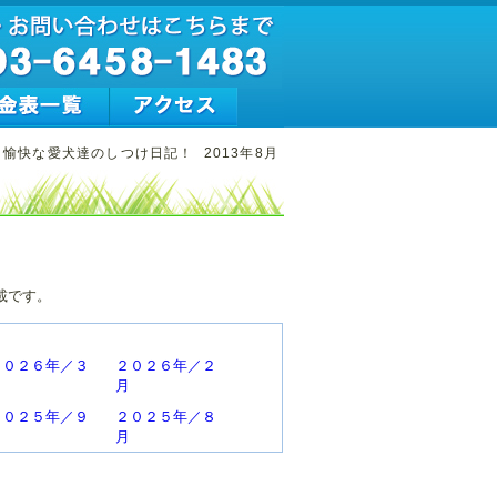
と愉快な愛犬達のしつけ日記！
2013年8月
載です。
２０２６年／３
２０２６年／２
月
月
２０２５年／９
２０２５年／８
月
月
２０２５年／３
２０２５年／２
月
月