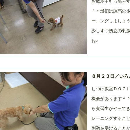
お散歩中引っ張ら
＾＾最初は誘惑の
ーニングしましょ
少しずつ誘惑の刺
ね♪
８月２３日／いろ
しつけ教室ＤＯＧ
機会があります＾
ら実習生がやって
レーニングするこ
刺激を受けることが