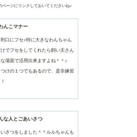
のページにリンクしておいてくださいね♪
２０２４年／９
２０２４年／８
月
月
２０２４年／３
２０２４年／２
月
月
わんこマナー
２０２３年／９
２０２３年／８
利口にフセ♪特に大きなわんちゃん
月
月
２０２３年／３
２０２３年／２
だけでフセをしてくれたら飼い主さん
月
月
な場面で活用出来ますよね＾＾♪
２０２２年／９
２０２２年／８
月
月
しつけの１つでもあるので、是非練習
２０２２年／３
２０２２年／２
！！
月
月
２０２１年／９
２０２１年／８
月
月
２０２１年／３
２０２１年／２
月
月
んな人とごあいさつ
２０２０年／９
２０２０年／８
月
月
あいさつをしました＾＾ルルちゃんも
２０２０年／３
２０２０年／２