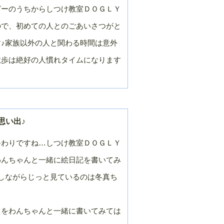
月
月
ピーのうちからしつけ教室ＤＯＧＬＹ
２０１９年／９
２０１９年／８
月
月
ので、初めての人とのごあいさつがと
２０１９年／３
２０１９年／２
♪家族以外の人と関わる時間は意外
月
月
散歩は絶好の人慣れタイムになります
２０１８年／９
２０１８年／８
月
月
２０１８年／３
２０１８年／２
月
月
２０１７年／９
２０１７年／８
月
月
思い出♪
２０１７年／３
２０１７年／２
月
月
終わりですね…しつけ教室ＤＯＧＬＹ
２０１６年／９
２０１６年／８
わんちゃんと一緒に絵日記を書いてみ
月
月
しながらじっと見ているのは冬真ち
２０１６年／３
２０１６年／２
月
月
２０１５年／９
２０１５年／８
月
月
出をわんちゃんと一緒に書いてみては
２０１５年／３
２０１５年／２