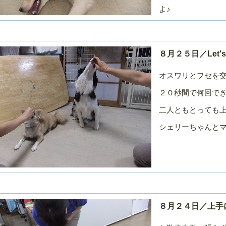
よ♪
８月２５日／Let
オスワリとフセを
２０秒間で何回で
二人ともとっても上
シェリーちゃんと
８月２４日／上手