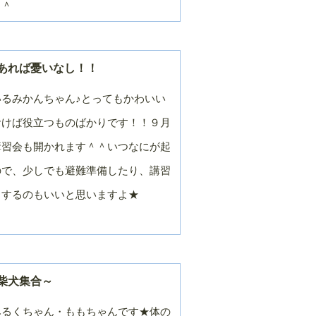
＾＾
月
月
２０１４年／９
２０１４年／８
月
月
２０１４年／３
２０１４年／２
あれば憂いなし！！
月
月
２０１３年／９
２０１３年／８
るみかんちゃん♪とってもかわいい
月
月
おけば役立つものばかりです！！９月
２０１３年／３
２０１３年／２
月
月
講習会も開かれます＾＾いつなにが起
２０１２年／９
２０１２年／８
ので、少しでも避難準備したり、講習
月
月
２０１２年／３
２０１２年／２
りするのもいいと思いますよ★
月
月
２０１１年／９
２０１１年／８
月
月
２０１１年／３
２０１１年／２
月
月
柴犬集合～
２０１０年／９
２０１０年／８
月
月
みるくちゃん・ももちゃんです★体の