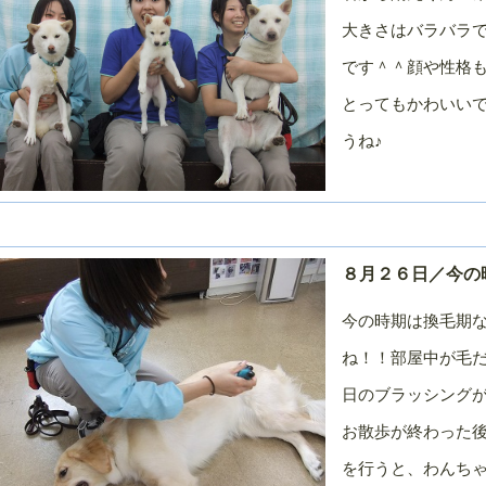
０１０年／７
２０１０年／６
２０１０年／５
２０１０年／４
大きさはバラバラ
月
月
月
です＾＾顔や性格
とってもかわいい
うね♪
８月２６日／今の
今の時期は換毛期
ね！！部屋中が毛
日のブラッシング
お散歩が終わった
を行うと、わんち