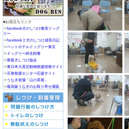
５月：目指せ「お利口わん
こ」
■お役立ちリンク
⇒
facebook犬のしつけ教室ドッグ
２月：バレンタインパーテ
リー
ィー
⇒
facebook２犬のしつけ成長日記
2009年
⇒
ペットホテルドッグリー東京
⇒
ドッグリー終生飼養
１２月：クリスマスパーテ
⇒
家庭犬しつけ協会
ィー
⇒
東日本大震災動物救援情報サイト
１０月：運動会
⇒
石巻救護センター応援サイト
５月：目指せ「お利口わん
⇒
うなぎ老舗「山の茶屋」
こ」
⇒
最高級うなぎのお取り寄せ通販
３月：わんわんウォーキン
グ