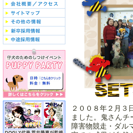
１２月：クリスマスパーテ
ィー
2017年
１２月：クリスマスパーテ
ィー
2016年
１２月：クリスマスパーテ
ィー
2015年
２００８年２月３日
１２月：クリスマスパーテ
ィー
ました。鬼さんチ
障害物競走・ダル
４月：わんわんウォーキン
グ