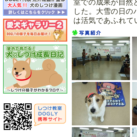
室での成果が自然
2014年
した。大雪の日の
１２月：クリスマスパーテ
は活気であふれて
ィー
５月：運動会
３月：ホワイトデーパーテ
ィー
2013年
１２月：クリスマスパーテ
ィー
９月：写真撮影講習会
４月：ドッグカフェイベン
ト
２月：バレンタインパーテ
ィー
2012年