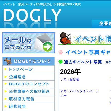
イベント：節分パーティ2008|犬のしつけ教室DOGLY東京
2026年
７月：納涼祭
２月：バレンタインパーテ
ィー