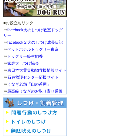
2015年
１２月：クリスマスパーテ
■お役立ちリンク
ィー
⇒
facebook犬のしつけ教室ドッグ
リー
４月：わんわんウォーキン
⇒
facebook２犬のしつけ成長日記
グ
⇒
ペットホテルドッグリー東京
2014年
⇒
ドッグリー終生飼養
⇒
家庭犬しつけ協会
１２月：クリスマスパーテ
ィー
⇒
東日本大震災動物救援情報サイト
⇒
石巻救護センター応援サイト
５月：運動会
⇒
うなぎ老舗「山の茶屋」
⇒
最高級うなぎのお取り寄せ通販
３月：ホワイトデーパーテ
ィー
2013年
１２月：クリスマスパーテ
ィー
９月：写真撮影講習会