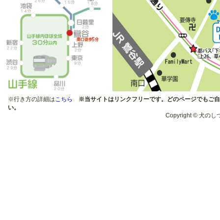
２月：バレンタインパーテ
ィー
2010年
１２月：クリスマスパーテ
ィー
１０月：運動会
５月：目指せ「お利口わん
※行き方の詳細は
こちら
※当サイトはリンクフリーです。どのページでもご自
こ」
い。
Copyright © 犬のしつ
２月：バレンタインパーテ
ィー
2009年
１２月：クリスマスパーテ
ィー
１０月：運動会
５月：目指せ「お利口わん
こ」