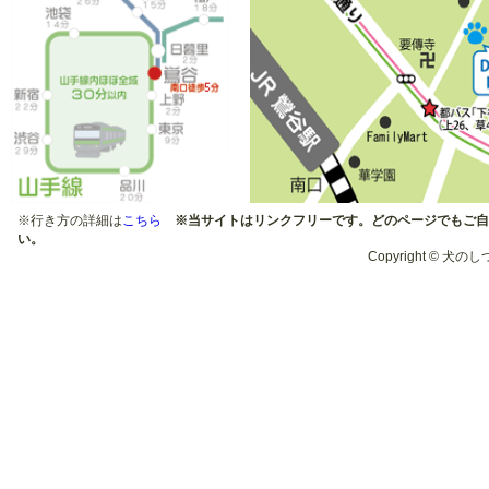
１２月：クリスマスパーテ
ィー
９月：わんわんウォーキン
グ
２月：納涼祭
2010年
１２月：クリスマスパーテ
※行き方の詳細は
こちら
※当サイトはリンクフリーです。どのページでもご自
ィー
い。
１０月：運動会
Copyright © 犬のしつ
５月：目指せ「お利口わん
こ」
２月：納涼祭
2009年
１２月：クリスマスパーテ