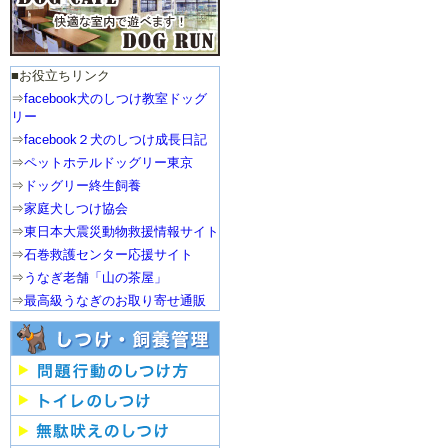
ィー
2016年
■お役立ちリンク
⇒
facebook犬のしつけ教室ドッグ
１２月：クリスマスパーテ
リー
ィー
⇒
facebook２犬のしつけ成長日記
⇒
ペットホテルドッグリー東京
2015年
⇒
ドッグリー終生飼養
⇒
家庭犬しつけ協会
１２月：クリスマスパーテ
⇒
東日本大震災動物救援情報サイト
ィー
⇒
石巻救護センター応援サイト
４月：わんわんウォーキン
⇒
うなぎ老舗「山の茶屋」
グ
⇒
最高級うなぎのお取り寄せ通販
2014年
１２月：クリスマスパーテ
ィー
５月：運動会