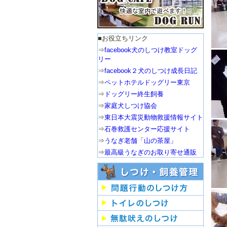
■お役立ちリンク
⇒
facebook犬のしつけ教室ドッグ
リー
⇒
facebook２犬のしつけ成長日記
⇒
ペットホテルドッグリー東京
⇒
ドッグリー終生飼養
⇒
家庭犬しつけ協会
⇒
東日本大震災動物救援情報サイト
⇒
石巻救護センター応援サイト
⇒
うなぎ老舗「山の茶屋」
⇒
最高級うなぎのお取り寄せ通販