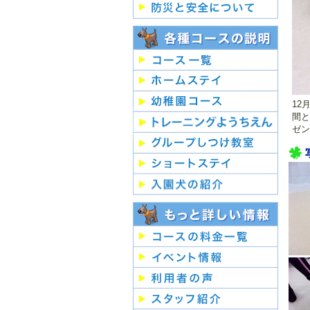
12
間と
ゼン