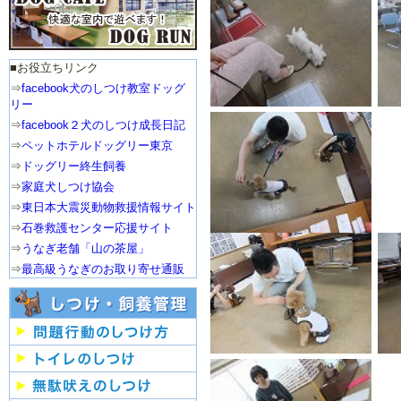
■お役立ちリンク
⇒
facebook犬のしつけ教室ドッグ
リー
⇒
facebook２犬のしつけ成長日記
⇒
ペットホテルドッグリー東京
⇒
ドッグリー終生飼養
⇒
家庭犬しつけ協会
⇒
東日本大震災動物救援情報サイト
⇒
石巻救護センター応援サイト
⇒
うなぎ老舗「山の茶屋」
⇒
最高級うなぎのお取り寄せ通販