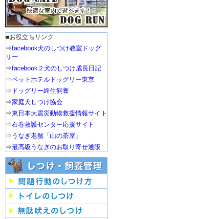
2015年
■お役立ちリンク
１２月：クリスマスパーテ
⇒
facebook犬のしつけ教室ドッグ
ィー
リー
⇒
facebook２犬のしつけ成長日記
４月：わんわんウォーキン
⇒
ペットホテルドッグリー東京
グ
⇒
ドッグリー終生飼養
2014年
⇒
家庭犬しつけ協会
⇒
東日本大震災動物救援情報サイト
１２月：クリスマスパーテ
ィー
⇒
石巻救護センター応援サイト
⇒
うなぎ老舗「山の茶屋」
５月：運動会
⇒
最高級うなぎのお取り寄せ通販
３月：ホワイトデーパーテ
ィー
2013年
１２月：クリスマスパーテ
ィー