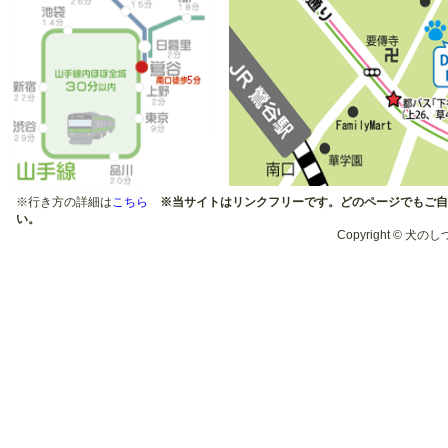
2010年
１２月：クリスマスパーテ
ィー
１０月：運動会
５月：目指せ「お利口わん
こ」
※行き方の詳細は
こちら
※当サイトはリンクフリーです。どのページでもご自
い。
２月：納涼祭
Copyright © 犬のしつ
2009年
１２月：クリスマスパーテ
ィー
１０月：運動会
５月：目指せ「お利口わん
こ」
３月：わんわんウォーキン